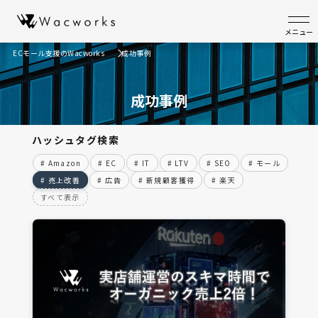
メニュー
ECモール支援のWacworks
成功事例
成功事例
ハッシュタグ検索
# Amazon
# EC
# IT
# LTV
# SEO
# モール
# 売上改善
# 広告
# 新規顧客獲得
# 楽天
すべて表示