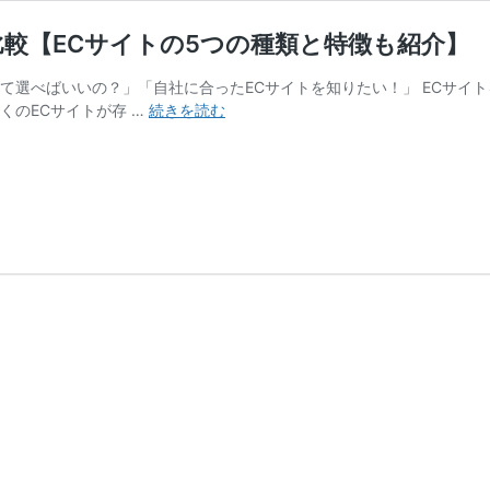
比較【ECサイトの5つの種類と特徴も紹介】
て選べばいいの？」「自社に合ったECサイトを知りたい！」 ECサイ
主
くのECサイトが存 …
続きを読む
な
EC
サ
イ
ト
6
つ
を
無
料・
有
料
ツ
ー
ル
で