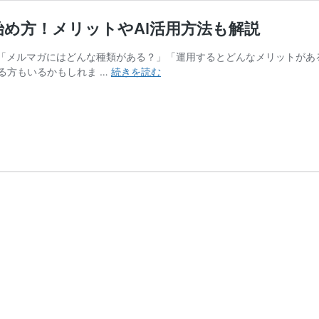
の始め方！メリットやAI活用方法も解説
？」「メルマガにはどんな種類がある？」「運用するとどんなメリットが
【事
る方もいるかもしれま …
続きを読む
例
あ
り】
楽
天
メ
ル
マ
ガ
（R-
Mail）
の
始
め
方！
メ