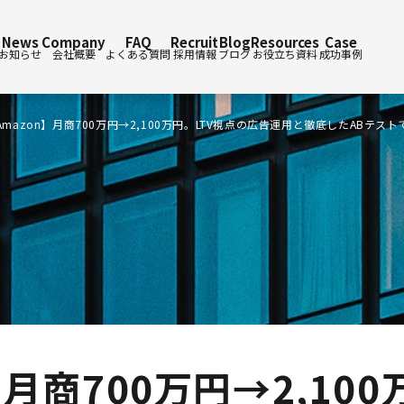
News
Company
FAQ
Recruit
Blog
Resources
Case
お知らせ
会社概要
よくある質問
採用情報
ブログ
お役立ち資料
成功事例
Amazon】月商700万円→2,100万円。LTV視点の広告運用と徹底したABテス
】月商700万円→2,100