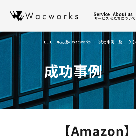
Service
About us
サービス
私たちについて
ECモール支援のWacworks
成功事例一覧
【
成功事例
【Amazon