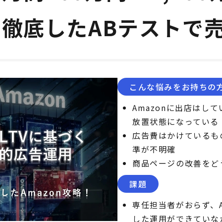
徹底したABテストで
こんな悩みをお持ちの
Amazonに出店はし
放置状態になっている
広告費はかけているも
準が不明確
商品ページの改善をど
課題
専任担当者がおらず、A
した運用ができていな