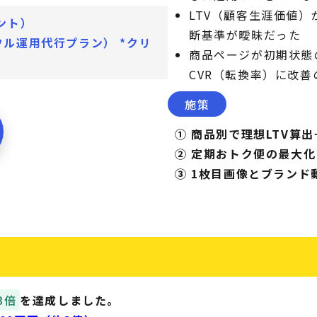
LTV（顧客生涯価値
ント）
断基準が曖昧だった
nフル運用代行プラン） *クリ
商品ページが初期状態
CVR（転換率）に改
施策
① 商品別で理想LTV算
② 定期おトク便の最大化
③ 1枚目画像とブランド
3倍
を達成しました。