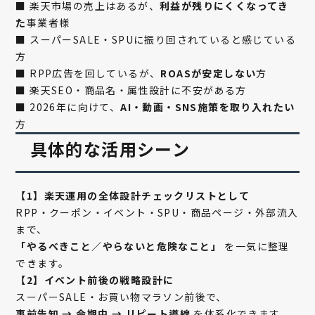
■ 楽天市場の売上はあるが、
利益が残りにくくなってき
た
事業者様
■ スーパーSALE・SPUに振り回されていると感じている
方
■ RPP広告を回しているが、
ROASが安定しない
方
■ 楽天SEO・商品名・属性設計に不安がある方
■ 2026年に向けて、
AI・動画・SNS施策を取り入れたい
方
具体的な活用シーン
【1】楽天運用の全体設計チェックリストとして
RPP・クーポン・イベント・SPU・商品ページ・外部流入
まで、
「やるべきこと／やらないと危険なこと」
を一気に整理
できます。
【2】イベント前後の戦略設計に
スーパーSALE・お買い物マラソン前後で、
事前告知 → 会期中 → リピート導線
を体系化できます。