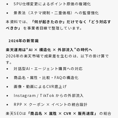
SPU仕様変更によるポイント原価の複雑化
景表法（ステマ規制・二重価格）への監督強化
本資料では、
「何が起きたのか」だけでなく「どう対応す
べきか」
を
事業者目線で整理しています。
2026年の新常識
楽天運用は“AI × 構造化 × 外部流入”の時代へ
2026年の楽天市場で成果差を生むのは、
以下の掛け算で
す。
対話型AI・エージェント購買への対応
商品名・属性・比較・FAQの構造化
画像・動画によるCVR底上げ
Instagram / TikTok からの外部流入
RPP × クーポン × イベントの統合設計
楽天SEOは
「商品名 × 属性 × CVR × 販売速度」
の総合