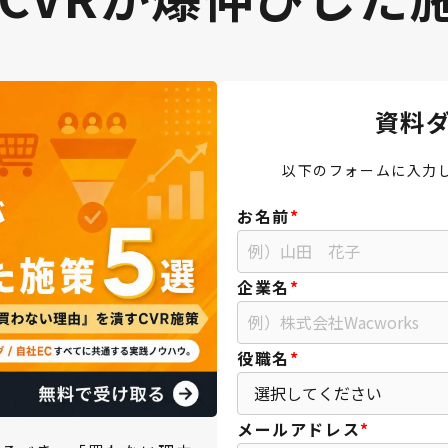
資料
以下のフォームに入力
お名前
*
企業名
*
役職名
*
メールアドレス
*