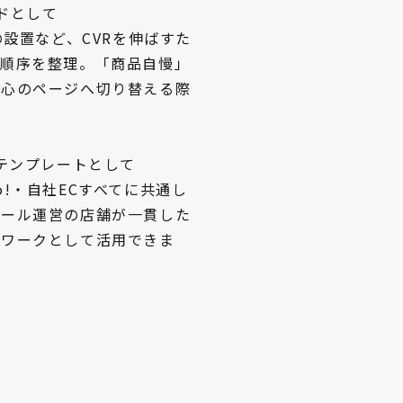
ドとして
の設置など、CVRを伸ばすた
成順序を整理。「商品自慢」
中心のページへ切り替える際
策テンプレートとして
hoo!・自社ECすべてに共通し
モール運営の店舗が一貫した
ムワークとして活用できま