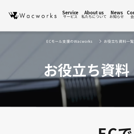
Service
About us
News
Co
サービス
私たちについて
お知らせ
会
ECモール支援のWacworks
お役立ち資料一覧
お役立ち資料
EC