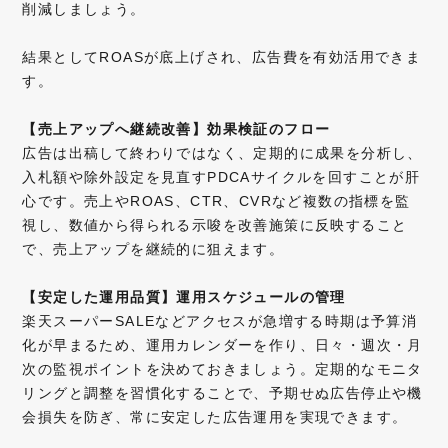
削減しましょう。
結果としてROASが底上げされ、広告費を有効活用できま
す。
【売上アップへ継続改善】効果検証のフロー
広告は出稿して終わりではなく、定期的に成果を分析し、
入札額や除外設定を見直すPDCAサイクルを回すことが肝
心です。売上やROAS、CTR、CVRなど複数の指標を監
視し、数値から得られる示唆を改善施策に反映すること
で、売上アップを継続的に狙えます。
【安定した運用品質】運用スケジュールの管理
楽天スーパーSALEなどアクセスが急増する時期は予算消
化が早まるため、運用カレンダーを作り、日々・週次・月
次の監視ポイントを決めておきましょう。定期的なモニタ
リングと調整を習慣化することで、予期せぬ広告停止や機
会損失を防ぎ、常に安定した広告運用を実現できます。