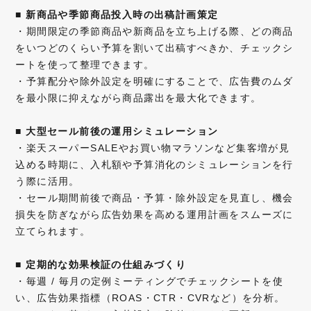
■
新商品や季節商品投入時の出稿計画策定
・期間限定の季節商品や新商品を立ち上げる際、どの商品
をいつどのくらい予算を割いて出稿すべきか、チェックシ
ートを使って整理できます。
・予算配分や除外設定を明確にすることで、広告費のムダ
を最小限に抑えながら商品露出を最大化できます。
■
大型セール前後の運用シミュレーション
・楽天スーパーSALEやお買い物マラソンなど集客増が見
込める時期に、入札額や予算消化のシミュレーションを行
う際に活用。
・セール期間前後で商品・予算・除外設定を見直し、機会
損失を防ぎながら広告効果を高める運用計画をスムーズに
立てられます。
■
定期的な効果検証の仕組みづくり
・毎週 / 毎月の定例ミーティングでチェックシートを使
い、広告効果指標（ROAS・CTR・CVRなど）を分析。