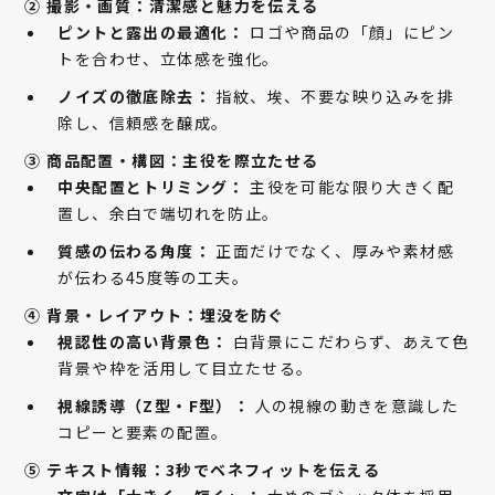
② 撮影・画質：清潔感と魅力を伝える
ピントと露出の最適化：
ロゴや商品の「顔」にピン
トを合わせ、立体感を強化。
ノイズの徹底除去：
指紋、埃、不要な映り込みを排
除し、信頼感を醸成。
③ 商品配置・構図：主役を際立たせる
中央配置とトリミング：
主役を可能な限り大きく配
置し、余白で端切れを防止。
質感の伝わる角度：
正面だけでなく、厚みや素材感
が伝わる45度等の工夫。
④ 背景・レイアウト：埋没を防ぐ
視認性の高い背景色：
白背景にこだわらず、あえて色
背景や枠を活用して目立たせる。
視線誘導（Z型・F型）：
人の視線の動きを意識した
コピーと要素の配置。
⑤ テキスト情報：3秒でベネフィットを伝える