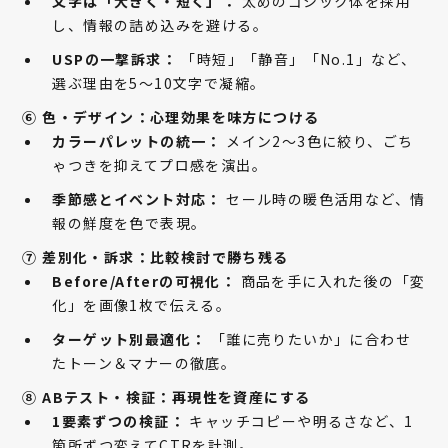
文字は「大きく・短く」：
太めのゴシック体を採用
し、情報の詰め込みを避ける。
USPの一撃訴求：
「時短」「静音」「No.1」など、
選ぶ理由を5〜10文字で凝縮。
⑥ 色・デザイン：心理効果を味方につける
カラーパレットの統一：
メイン2〜3色に絞り、ごち
ゃつきを抑えてプロ感を演出。
季節感とイベント対応：
セール時の暖色活用など、情
報の鮮度を色で表現。
⑦ 差別化・訴求：比較検討で勝ち残る
Before/Afterの可視化：
商品を手に入れた後の「変
化」を画像1枚で伝える。
ターゲット別最適化：
「誰に売りたいか」に合わせ
たトーン＆マナーの徹底。
⑧ ABテスト・検証：再現性を資産にする
1要素ずつの検証：
キャッチコピーや明るさなど、1
箇所ずつ変えてCTRを計測。