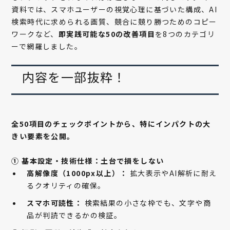
資料では、スマホユーザーの視覚心理に基づいた構成、AI
検索時代に求められる画質、競合に競り勝つためのコピー
ワークなど、
即実践可能な50の改善項目
を8つのカテゴリ
ーで網羅しました。
内容を一部抜粋！
全50項目のチェックポイントから、特にインパクトの大
きい要素を公開。
① 基本設定・技術仕様：土台で損をしない
高解像度（1000px以上）：
拡大表示やAI解析に耐え
るクオリティの確保。
スマホ可読性：
検索結果の小さな枠でも、文字や商
品が判読できるかの検証。