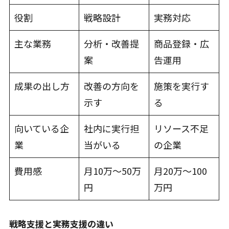
役割
戦略設計
実務対応
主な業務
分析・改善提
商品登録・広
案
告運用
成果の出し方
改善の方向を
施策を実行す
示す
る
向いている企
社内に実行担
リソース不足
業
当がいる
の企業
費用感
月10万〜50万
月20万〜100
円
万円
戦略支援と実務支援の違い