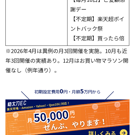
謝デー
【不定期】楽天超ポイ
ントバック祭
【不定期】買ったら倍
※2026年4月は異例の月3回開催を実施。10月も近
年3回開催の実績あり。12月はお買い物マラソン開
催なし（例年通り）。
0
5
初期設定費用
円・月額
万円から