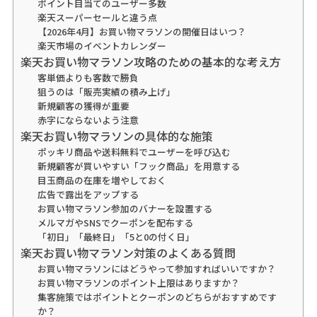
ポイント目当てのユーザー多数
楽天スーパーセールと違う点
【2026年4月】お買い物マラソンの開催日はいつ？
楽天市場のイベントカレンダー
楽天お買い物マラソン攻略のための基本的な考え方
客単価よりも客数で勝負
狙うのは「販売実績の積み上げ」
新規顧客の獲得が重要
赤字にならないよう注意
楽天お買い物マラソンの具体的な施策
ポッキリ商品や送料無料でユーザーを呼び込む
新規顧客が買いやすい「フック商品」を用意する
目玉商品の在庫を増やしておく
広告で露出をアップする
お買い物マラソン参加のバナーを設置する
メルマガやSNSでクーポンを配布する
「初日」「最終日」「5と0の付く日」
楽天お買い物マラソン対策のよくある質問
お買い物マラソンにはどうやって参加すればいいですか？
お買い物マラソンのポイント上限はありますか？
集客施策ではポイントとクーポンのどちらがおすすめです
か？