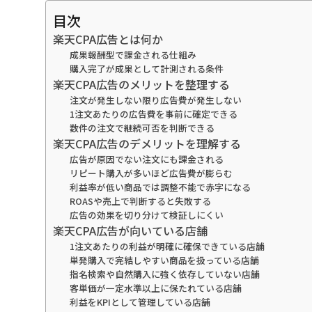
目次
楽天CPA広告とは何か
成果報酬型で課金される仕組み
購入完了が成果として計測される条件
楽天CPA広告のメリットを整理する
注文が発生しない限り広告費が発生しない
1注文あたりの広告費を事前に確定できる
数件の注文で継続可否を判断できる
楽天CPA広告のデメリットを理解する
広告が原因でない注文にも課金される
リピート購入が多いほど広告費が膨らむ
利益率が低い商品では調整不能で赤字になる
ROASや売上で判断すると失敗する
広告の効果を切り分けて検証しにくい
楽天CPA広告が向いている店舗
1注文あたりの利益が明確に確保できている店舗
単発購入で完結しやすい商品を扱っている店舗
指名検索や自然購入に強く依存していない店舗
客単価が一定水準以上に保たれている店舗
利益をKPIとして管理している店舗