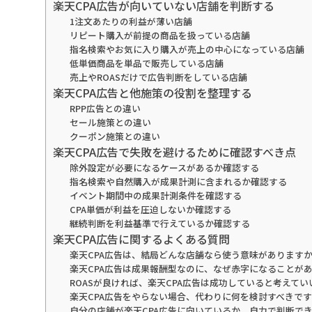
楽天CPA広告が向いていない店舗を判断する
1注文あたりの利益が薄い店舗
リピート購入が前提の商品を扱っている店舗
指名検索やお気に入り購入が売上の中心になっている店舗
低単価商品を単品で販売している店舗
売上やROASだけで広告判断をしている店舗
楽天CPA広告と他施策の役割を整理する
RPP広告との違い
セール施策との違い
クーポン施策との違い
楽天CPA広告で失敗を避けるために確認すべき点
除外設定が必要になるケースがあるか確認する
指名検索や自然購入が成果計測に含まれるか確認する
イベント期間中の成果計測条件を確認する
CPA単価が利益を圧迫しないか確認する
継続判断を利益基準で行えているか確認する
楽天CPA広告に関するよくある質問
楽天CPA広告は、結局どんな店舗なら使う意味があります
楽天CPA広告は成果報酬型なのに、なぜ赤字になることが
ROASが良ければ、楽天CPA広告は成功していると考えてい
楽天CPA広告をやらない場合、代わりに何を検討すべきで
自分の店舗が楽天CPA広告に向いているか、自力で判断で