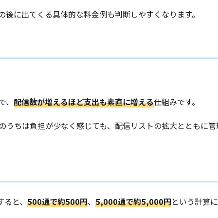
この後に出てくる具体的な料金例も判断しやすくなります。
で、
配信数が増えるほど支出も素直に増える
仕組みです。
規模のうちは負担が少なく感じても、配信リストの拡大とともに管
すると、
500通で約500円
、
5,000通で約5,000円
という計算に