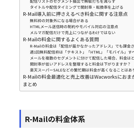
配信リストのセグメント抽出で無駄打ちを減らす
タイトルや配信タイミングで開封率・転換率を上げる
R-Mail導入前に押さえるべき料金に関する注意点
無料枠の対象外になる場合がある
HTMLメール送信時の制約やモバイル対応の注意点
メルマガ配信だけで売上につながるわけではない
R-Mailの料金に関するよくある質問
R-Mailの料金は「配信が届かなかったアドレス」でも課金
週1回無料配信枠は「テキスト」「HTML」「モバイル」す
メールを複数のセグメントに分けて配信した場合、料金は
開封率が低いアドレスを整理すると料金は下がりますか？
楽天スーパーSALEなどの繁忙期は料金が高くなることはあ
R-Mailの料金最適化と売上改善はWacworksにお
まとめ
R-Mailの料金体系