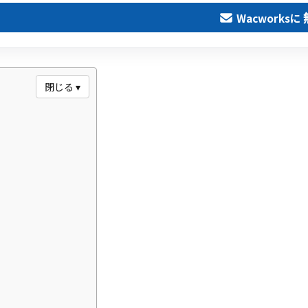
Wacworksに
閉じる ▾