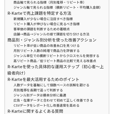
商品軸で見られる指標（月別推移・リピート率）
ジャンル軸で見られる指標（横断リピート・平均購入金額）
R-Karteで売上課題を特定する方法
新規購入が少ない場合に注目すべき指標
リピート購入が伸びない場合に見るべき指標
客単価の課題を判断するための着眼点
店舗→商品→ジャンルの順で課題を切り分ける方法
商品別・ジャンル別分析を使った改善アクション
リピート率が低い商品の改善糸口を見つける
月別リピート人数の純増で商品力を評価する
ジャンル単位での横断リピートからクロスセルを発想する
高リピート商品／低リピート商品の比較で見える改善点
R-Karteを使った具体的な運用ステップ（初心者〜上
級者向け）
R-Karteを最大活用するためのポイント
人数データを基軸にして個数ベースの誤解を避ける
月別推移を長期で追って判断する
ジャンル別データは横串分析に最適
広告・在庫データと合わせて初めて正しく改善できる
CSVデータをレポート化し改善速度を高める
R-Karteに関するよくある質問