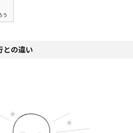
ろう
行との違い