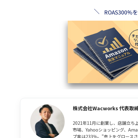
ROAS30
株式会社Wacworks 代表取
2021年11月に創業し、店舗立
市場、Yahooショッピング、A
プ率は233％。"売上をグロース