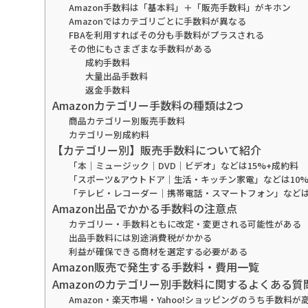
Amazon手数料は「基本料」＋「販売手数料」がキホン
Amazonではカテゴリごとに手数料が異なる
FBAを利用すればその分も手数料がプラスされる
その他にもさまざまな手数料がある
成約手数料
大量出品手数料
返金手数料
Amazonカテゴリー手数料の種類は2つ
商品カテゴリー別販売手数料
カテゴリー別成約料
【カテゴリー別】販売手数料について紹介
「本｜ミュージック｜DVD｜ビデオ」などは15%+成約料
「スポーツ&アウトドア｜生活・キッチン家電」などは10
「テレビ・レコーダー｜携帯電話・スマートフォン」などは
Amazon出品でかかる手数料の注意点
カテゴリー・手数料ともに改定・変更される可能性がある
出品手数料には別途消費税がかかる
利益が確保できる商材を選定する必要がある
Amazon販売で発生する手数料・費用一覧
Amazonのカテゴリー別手数料に関するよくある質
Amazon・楽天市場・Yahoo!ショッピングのうち手数料