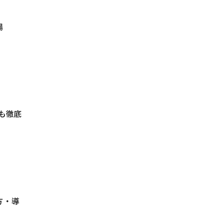
場
も徹底
い方・導