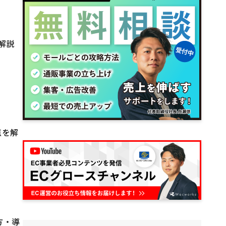
解説
点を解
い方・導