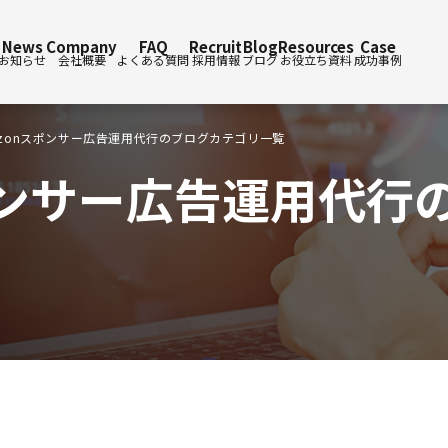
News
Company
FAQ
Recruit
Blog
Resources
Case
お知らせ
会社概要
よくある質問
採用情報
ブログ
お役立ち資料
成功事例
azonスポンサー広告運用代行のブログカテゴリ一覧
スポンサー広告運用代行