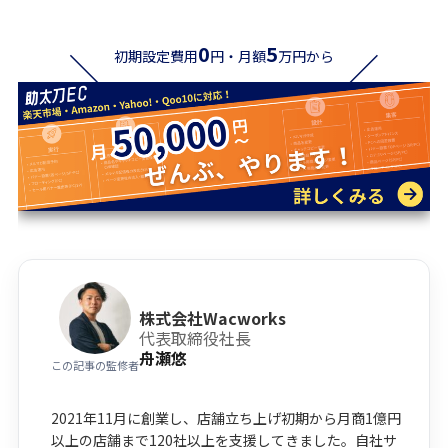
0
5
初期設定費用
円・月額
万円から
株式会社Wacworks
代表取締役社長
舟瀬悠
この記事の監修者
2021年11月に創業し、店舗立ち上げ初期から月商1億円
以上の店舗まで120社以上を支援してきました。自社サ