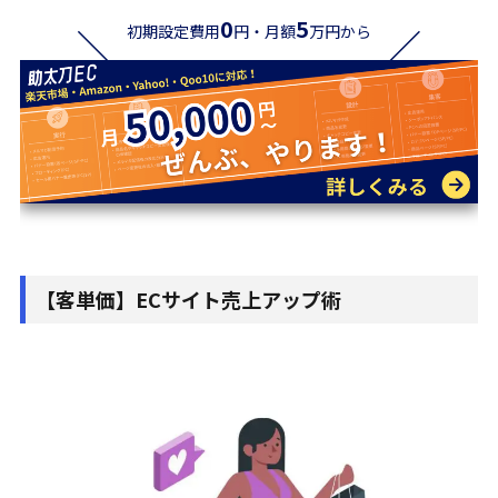
0
5
初期設定費用
円・月額
万円から
【客単価】ECサイト売上アップ術