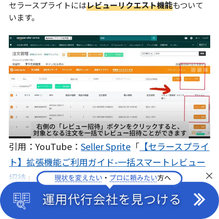
セラースプライトには
レビューリクエスト機能
もついて
います。
引用：YouTube：
Seller Sprite
「
【セラースプライ
ト】拡張機能ご利用ガイド-一括スマートレビュー
×
招待
」より
Amazonの公式にも同じ機能がありますが、セラースプラ
イトでは一括送信が可能です。